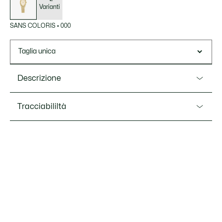
Varianti
SANS COLORIS
•
000
Taglia unica
Descrizione
Ref. 2001453
Tracciabililtà
Scopri Lacoste Parisienne, una perfetta sintesi tra eleganza
senza tempo e design sofisticato. La delicata cassa ovale
scolpita presenta un design ispirato alle pieghe delle gonne
Lacoste si impegna a tracciare il prodotto durante tutto il
da tennis, mentre il quadrante brillante dona un tocco di
processo di produzione. Trasparenza della catena del
raffinatezza. Disponibile con cinturino in acciaio o in pelle a
valore, conoscenza dei fornitori e dell'ecosistema... nessun
doppio giro.
filo si intreccia senza la supervisione del Coccodrillo.
Resistenza all'acqua: 5 ATM / 50 metri
Scopri di più qui
Movimento: 2 lancette
Diametro della cassa: 1,18” x 0,87” / 30 mm x 22 mm