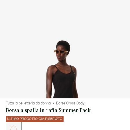
Tutta la pelletteria da donna
Borse Cross Body
Borsa a spalla in rafia Summer Pack
ULTIMO PRODOTTO GIÀ RISERVATO
Elenco
delle
varianti