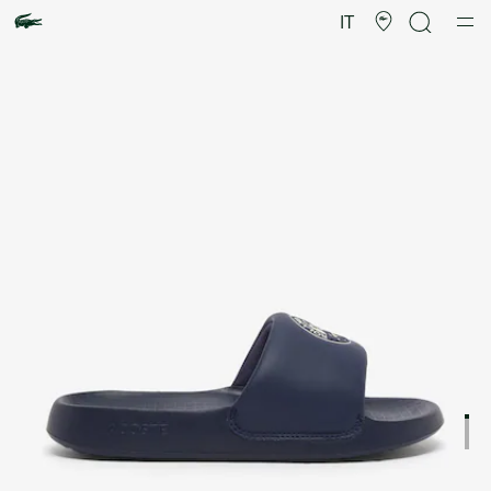
Galleria
di
IT
immagini
del
prodotto