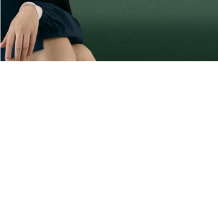
Riguardo Lacoste
Categorie
Lacoste Members
Collezione Uomo
Il Gruppo Lacoste
Collezione Donna
Carriere
Collezione Bambino
Protezione del marchio
Polo da Uomo
Polo da Donna
Scarpa Shop