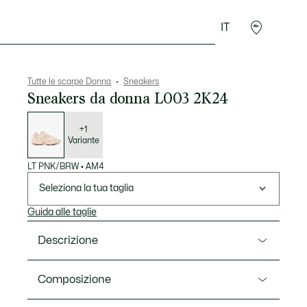
IT
Accessori
Sport
Tutte le scarpe Donna
Sneakers
Sneakers da donna L003 2K24
Elenco
delle
varianti
+1
Variante
LT PNK/BRW
•
AM4
Seleziona la tua taglia
Guida alle taglie
Descrizione
Ref. 49SFA0010
Composizione
Le L003 2K24 hanno un design audace che unisce il