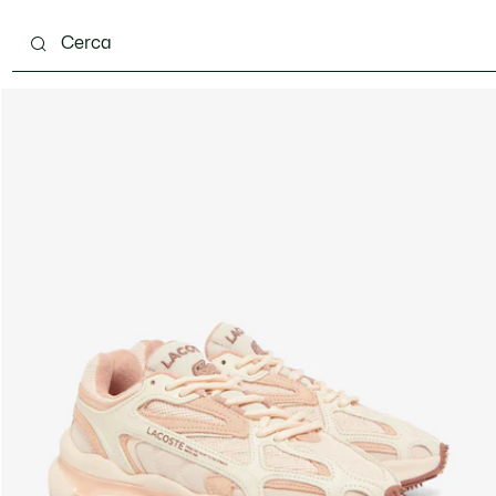
ento
Scarpe
Pelletteria & Piccola Pelletteria