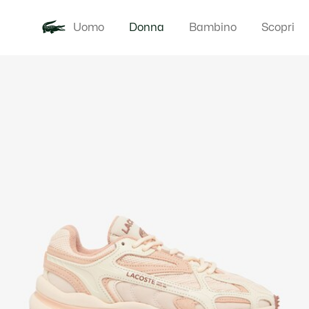
Uomo
Donna
Bambino
Scopri
Galleria
Novita
Abbigliam
di
immagini
del
prodotto