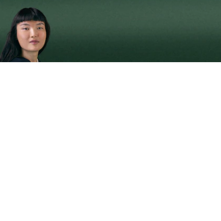
Sneakers da donna L003 2K24
Iscriviti per creare il tuo account,
diventare un membro e godere
di vantaggi esclusivi fin da
subito.
Indirizzo e-mail