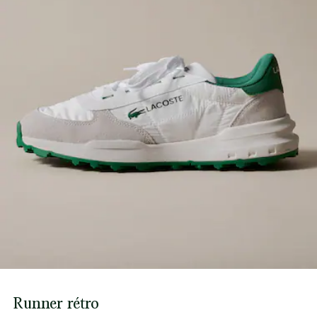
Suola in gomma
Scopri di più qui
Marchio stampato in silicone sul quarto
Peso approssimativo per scarpa: 290 g
Runner rétro