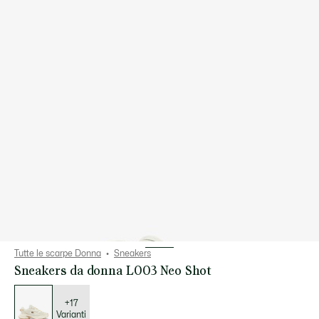
Tutte le scarpe Donna
Sneakers
Sneakers da donna L003 Neo Shot
Elenco
delle
varianti
+17
Varianti