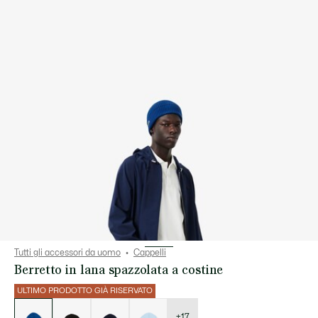
Tutti gli accessori da uomo
Cappelli
Berretto in lana spazzolata a costine
ULTIMO PRODOTTO GIÀ RISERVATO
Elenco
delle
varianti
+17