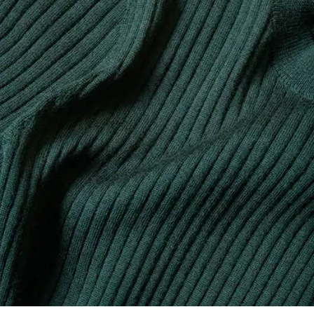
processo di produzione. Trasparenza della catena del
valore, conoscenza dei fornitori e dell'ecosistema... nessun
NON ASCIUGARE A SECCO
filo si intreccia senza la supervisione del Coccodrillo.
FERRO A BASSA TEMPERATURA MAX 110
Scopri di più qui
GRADI CELSIUS
NON LAVARE A SECCO
FAR ASCIUGARE STESO DOPO AVER RIMOSSO
L'ACQUA IN ECCESSO