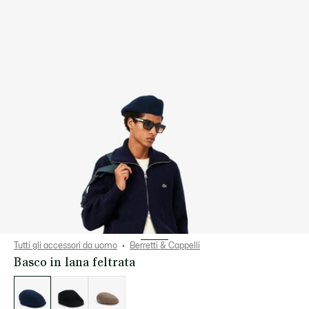
Tutti gli accessori da uomo
Berretti & Cappelli
Basco in lana feltrata
Elenco
delle
varianti