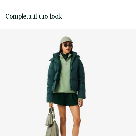
NON CANDEGGIARE
Il modello 2 misura 1m85 ed indossa la taglia Taglia unica
Lacoste si impegna a tracciare il prodotto durante tutto il
Completa il tuo look
NON ASCIUGARE A SECCO
processo di produzione. Trasparenza della catena del
valore, conoscenza dei fornitori e dell'ecosistema... nessun
filo si intreccia senza la supervisione del Coccodrillo.
NON STIRARE
Scopri di più qui
NON LAVARE A SECCO
ASCIUGARE STESO