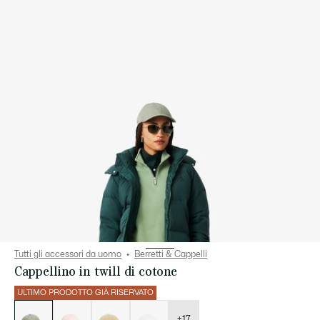
Tutti gli accessori da uomo
Berretti & Cappelli
Cappellino in twill di cotone
ULTIMO PRODOTTO GIÀ RISERVATO
Elenco
delle
varianti
+17