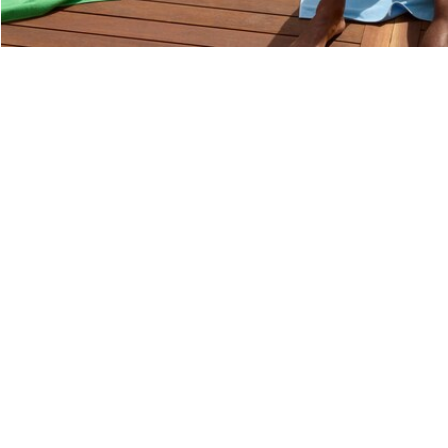
Riguardo Lacoste
Categorie
Lacoste Members
Collezione Uomo
Il Gruppo Lacoste
Collezione Donna
Carriere
Collezione Bambino
Protezione del marchio
Polo da Uomo
Polo da Donna
Scarpa Shop