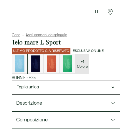
IT
Sport
Presentes do Crocodilo
Seconde Main
Casa
Asciugamani da spiaggia
Telo mare L Sport
ULTIMO PRODOTTO GIÀ RISERVATO
ESCLUSIVA ONLINE
Elenco
delle
varianti
+1
Colore
BONNIE
•
H35
Taglia unica
Descrizione
Ref. LN0009
Composizione
Scegli il telo mare L Sport per un look sportivo e