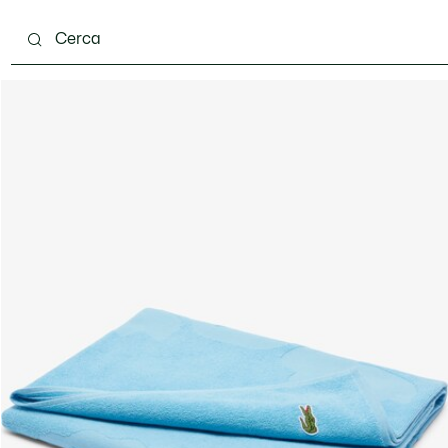
carpe
Accessori
Pelletteria & Piccola Pelletteria