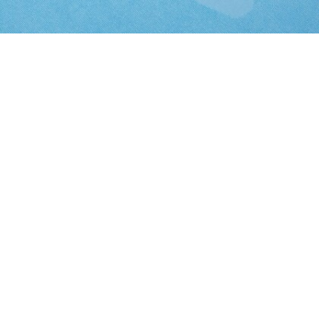
Telo mare L Sport
Iscriviti per creare il tuo account,
diventare un membro e godere
di vantaggi esclusivi fin da
subito.
Indirizzo e-mail