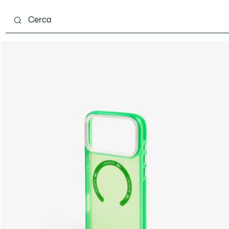
carpe
Accessori
Pelletteria & Piccola Pelletteria