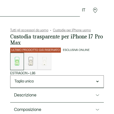
IT
Sport
Presentes do Crocodilo
Seconde Main
Tutti gli accessori da uomo
Custodie per iPhone uomo
Custodia trasparente per iPhone 17 Pro
Max
ULTIMO PRODOTTO GIÀ RISERVATO
ESCLUSIVA ONLINE
Elenco
delle
varianti
ESTRAGON
•
L86
Taglia unica
Descrizione
Ref. NP1708MG
Composizione