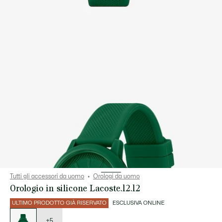
Tutti gli accessori da uomo
Orologi da uomo
Orologio in silicone Lacoste.12.12
ULTIMO PRODOTTO GIÀ RISERVATO
ESCLUSIVA ONLINE
Elenco
delle
varianti
+5