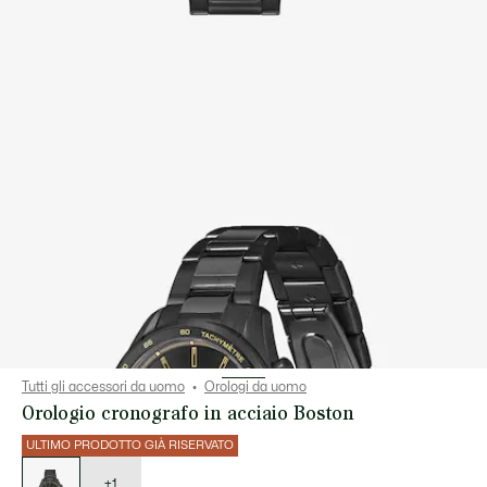
Tutti gli accessori da uomo
Orologi da uomo
Orologio cronografo in acciaio Boston
ULTIMO PRODOTTO GIÀ RISERVATO
Elenco
delle
varianti
+1