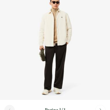
Scopri di più qui
1 tasca esterna con zip e anello
1 tasca esterna con zip
Pagina 1/3