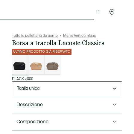
IT
Sport
Presentes do Crocodilo
Seconde Main
Tutta la pelletteria da uomo
Men's Vertical Bags
Borsa a tracolla Lacoste Classics
ULTIMO PRODOTTO GIÀ RISERVATO
Elenco
delle
varianti
BLACK
•
000
Taglia unica
Descrizione
Ref. NH5074IX
Composizione
Questa leggera borsa a tracolla in nylon è l'altezza di