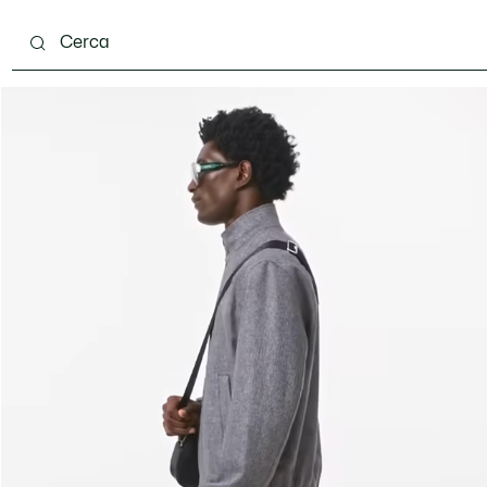
carpe
Accessori
Pelletteria & Piccola Pelletteria