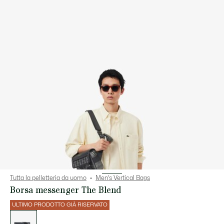
Tutta la pelletteria da uomo
Men's Vertical Bags
Borsa messenger The Blend
ULTIMO PRODOTTO GIÀ RISERVATO
Elenco
delle
varianti