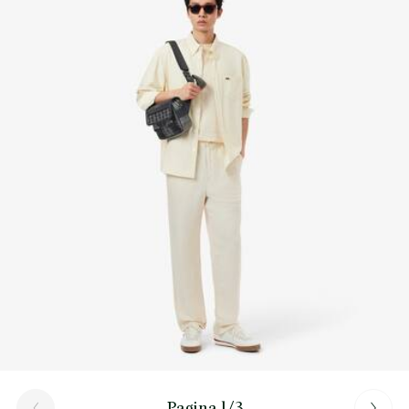
Scopri di più qui
Esterno: Portamonete rimovibile con zip
Interno: 1 tasca con patta, 1 anello per chiavi
Pagina 1/3