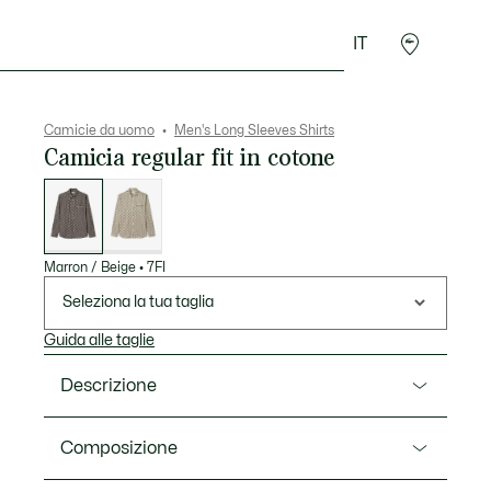
IT
Sport
Presentes do Crocodilo
Seconde Main
Camicie da uomo
Men's Long Sleeves Shirts
Camicia regular fit in cotone
Elenco
delle
varianti
Marron / Beige
•
7FI
Seleziona la tua taglia
Guida alle taglie
Descrizione
Ref. CH0710-00
Composizione
Una camicia in twill di cotone fluida e confortevole di