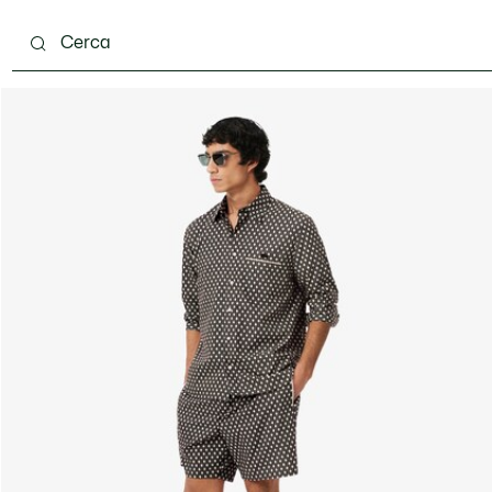
carpe
Accessori
Pelletteria & Piccola Pelletteria