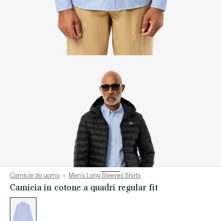
Camicie da uomo
Men's Long Sleeves Shirts
Camicia in cotone a quadri regular fit
Elenco
delle
varianti