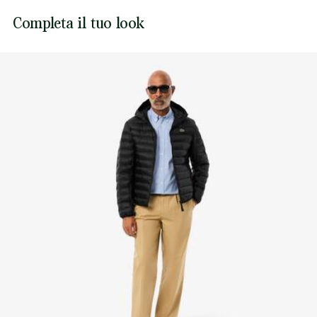
Coccodrillo ricamato sul petto
Lacoste si impegna a tracciare il prodotto durante tutto il
Completa il tuo look
NON ASCIUGARE A SECCO
processo di produzione. Trasparenza della catena del
valore, conoscenza dei fornitori e dell'ecosistema... nessun
FERRO A MEDIA TEMPERATURA MAX 150
filo si intreccia senza la supervisione del Coccodrillo.
GRADI CELSIUS
Scopri di più qui
NON LAVARE A SECCO
NO PULIZIA UMIDA PROFESSIONALE
ASCIUGARE STESO