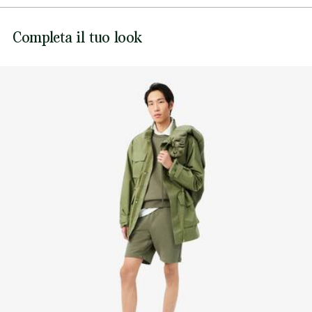
Banda con marchio Lacoste
NON CANDEGGIARE
Coccodrillo ricamato sul petto
Lacoste si impegna a tracciare il prodotto durante tutto il
Completa il tuo look
NON ASCIUGARE A SECCO
processo di produzione. Trasparenza della catena del
valore, conoscenza dei fornitori e dell'ecosistema... nessun
FERRO A MEDIA TEMPERATURA MAX 150
filo si intreccia senza la supervisione del Coccodrillo.
GRADI CELSIUS
Scopri di più qui
NON LAVARE A SECCO
ASCIUGARE STESO