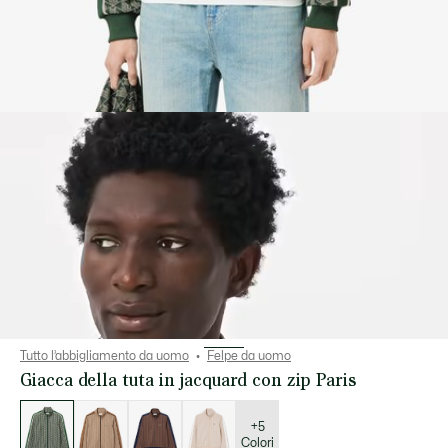
Tutto l’abbigliamento da uomo
Felpe da uomo
Giacca della tuta in jacquard con zip Paris
Elenco
delle
varianti
+5
Colori