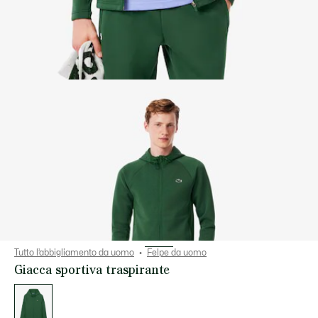
Tutto l’abbigliamento da uomo
Felpe da uomo
Giacca sportiva traspirante
Elenco
delle
varianti