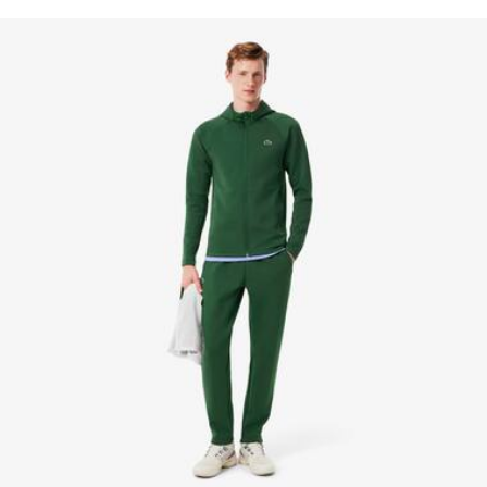
valore, conoscenza dei fornitori e dell'ecosistema... nessun
Due tasche laterali
NON ASCIUGARE A SECCO
filo si intreccia senza la supervisione del Coccodrillo.
Coccodrillo in silicone sul petto
FERRO A BASSA TEMPERATURA MAX 110
Scopri di più qui
GRADI CELSIUS
NON LAVARE A SECCO
ASCIUGARE STESO