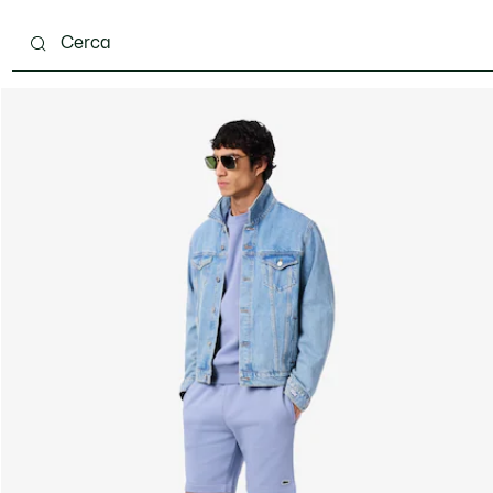
carpe
Accessori
Pelletteria & Piccola Pelletteria