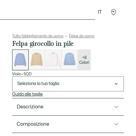
IT
Sport
Presentes do Crocodilo
Seconde Main
Tutto l’abbigliamento da uomo
Felpe da uomo
Felpa girocollo in pile
Elenco
delle
varianti
+8
Colori
Viola
•
5QD
Seleziona la tua taglia
Guida alle taglie
Descrizione
Ref. SH9608-00
Composizione
Morbida e calda felpa essenziale con l'inconfondibile