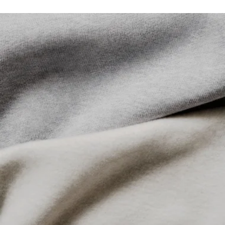
Cappuccio foderato in jersey
Lacoste si impegna a tracciare il prodotto durante tutto il
Coccodrillo ricamato sul petto
NON ASCIUGARE A SECCO
processo di produzione. Trasparenza della catena del
valore, conoscenza dei fornitori e dell'ecosistema... nessun
FERRO A BASSA TEMPERATURA MAX 110
filo si intreccia senza la supervisione del Coccodrillo.
GRADI CELSIUS
Scopri di più qui
NON LAVARE A SECCO
ASCIUGARE STESO