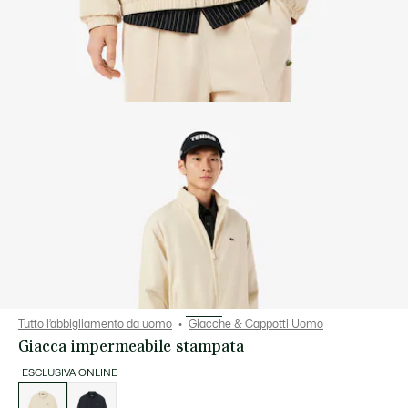
Tutto l’abbigliamento da uomo
Giacche & Cappotti Uomo
Giacca impermeabile stampata
ESCLUSIVA ONLINE
Elenco
delle
varianti