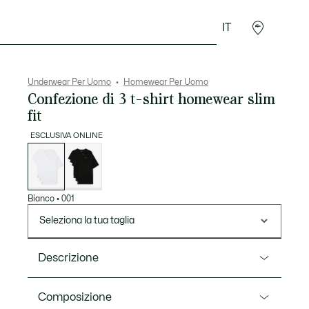
IT
Sport
Presentes do Crocodilo
Seconde Main
Underwear Per Uomo
Homewear Per Uomo
Confezione di 3 t-shirt homewear slim
fit
ESCLUSIVA ONLINE
Elenco
delle
varianti
Bianco
•
001
Seleziona la tua taglia
Descrizione
Ref. TH9008-00
Composizione