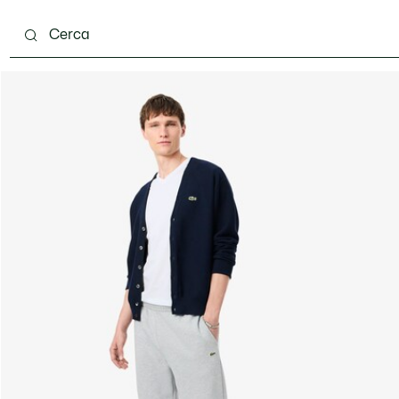
carpe
Accessori
Pelletteria & Piccola Pelletteria