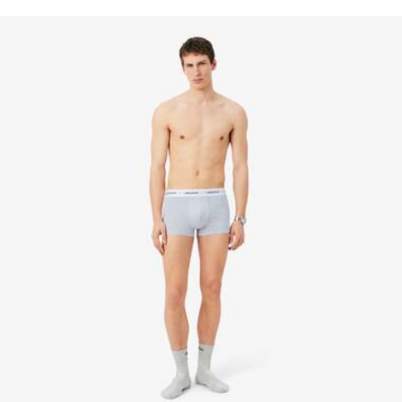
valore, conoscenza dei fornitori e dell'ecosistema... nessun
modello all'altro
filo si intreccia senza la supervisione del Coccodrillo.
NON STIRARE
Per motivi di igiene, la biancheria intima e le calze
possono essere restituite solo se la confezione, le
Scopri di più qui
etichette e la protezione in plastica originali sono integri e
NON LAVARE A SECCO
non aperti.
ASCIUGARE STESO