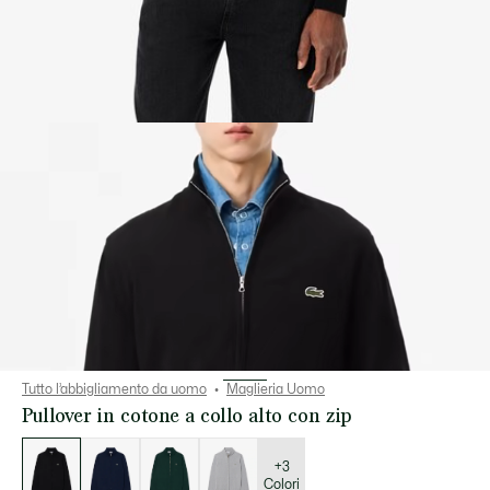
Tutto l’abbigliamento da uomo
Maglieria Uomo
Pullover in cotone a collo alto con zip
Elenco
delle
varianti
+3
Colori