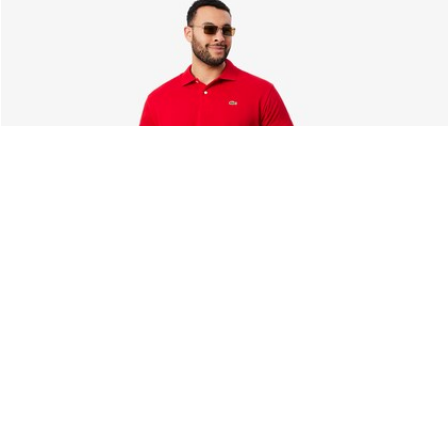
Riguardo Lacoste
Categorie
Lacoste Members
Collezione Uomo
Il Gruppo Lacoste
Collezione Donna
Carriere
Collezione Bambino
Protezione del marchio
Polo da Uomo
Polo da Donna
Scarpa Shop