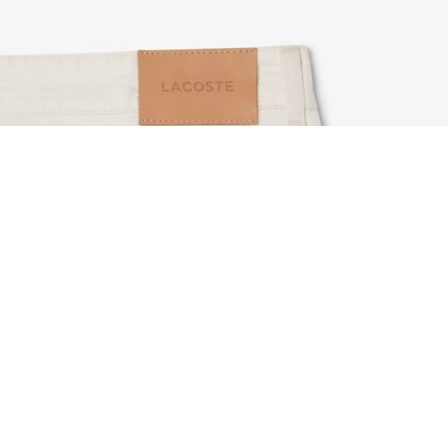
Bermuda dritti in denim
Iscriviti per creare il tuo account,
diventare un membro e godere
di vantaggi esclusivi fin da
subito.
Indirizzo e-mail