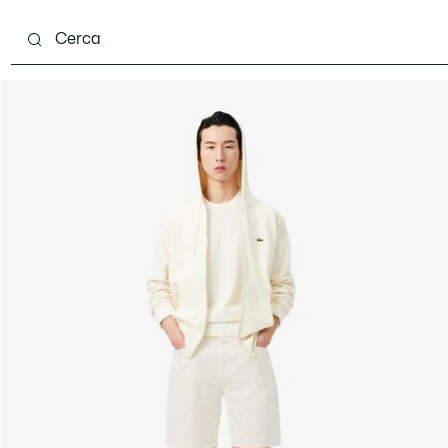
carpe
Accessori
Pelletteria & Piccola Pelletteria