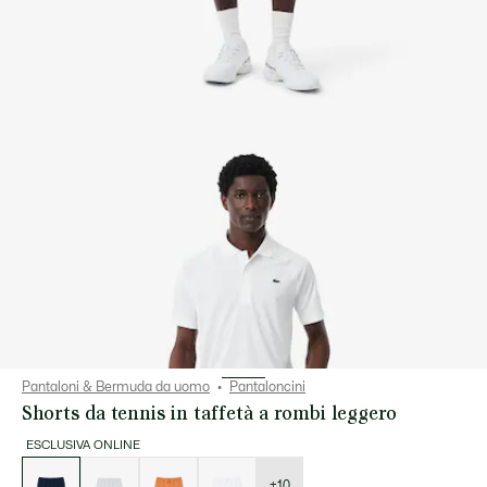
Pantaloni & Bermuda da uomo
Pantaloncini
Shorts da tennis in taffetà a rombi leggero
ESCLUSIVA ONLINE
Elenco
delle
varianti
+10