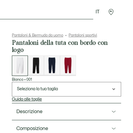
IT
Sport
Presentes do Crocodilo
Seconde Main
Pantaloni & Bermuda da uomo
Pantaloni sportivi
Pantaloni della tuta con bordo con
logo
Elenco
delle
varianti
Bianco
•
001
Seleziona la tua taglia
Guida alle taglie
Descrizione
Ref. XH9803-00
Composizione