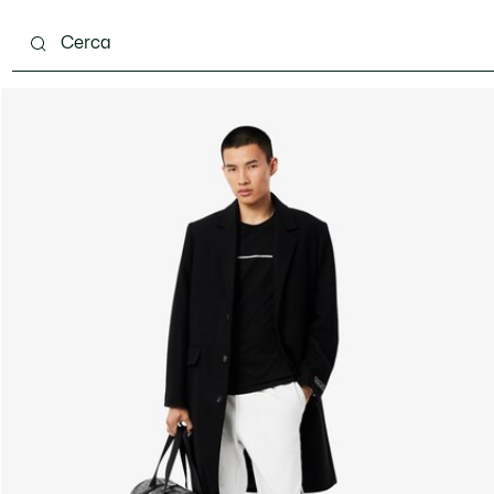
carpe
Accessori
Pelletteria & Piccola Pelletteria