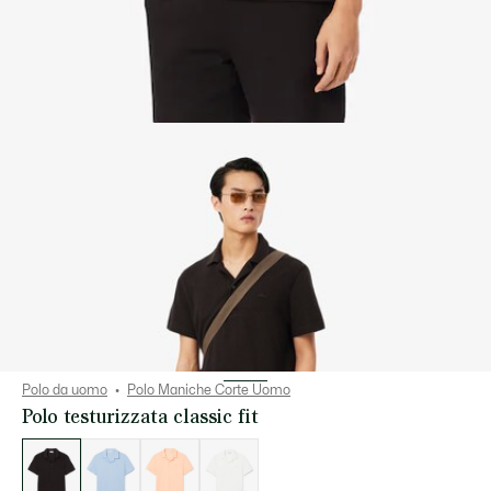
Polo da uomo
Polo Maniche Corte Uomo
Polo testurizzata classic fit
Elenco
delle
varianti