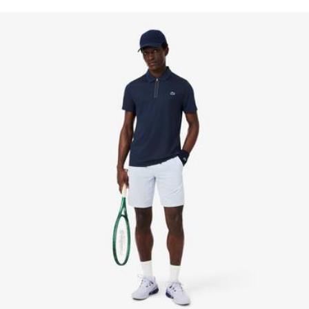
valore, conoscenza dei fornitori e dell'ecosistema... nessun
Motivi jacquard ispirati ai campi da tennis all over
filo si intreccia senza la supervisione del Coccodrillo.
Patta con zip
Coccodrillo in silicone sul petto
Scopri di più qui