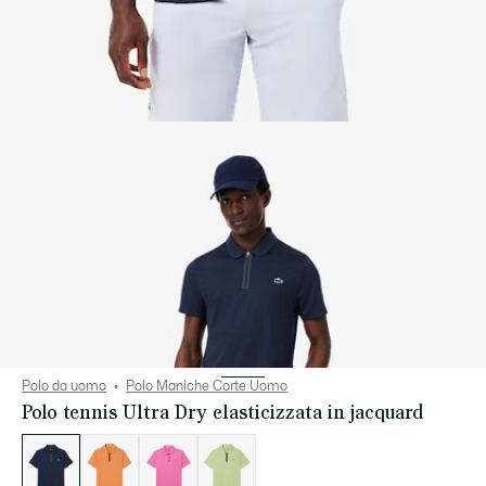
Polo da uomo
Polo Maniche Corte Uomo
Polo tennis Ultra Dry elasticizzata in jacquard
Elenco
delle
varianti