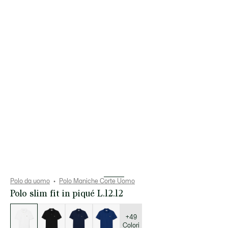
Polo da uomo
Polo Maniche Corte Uomo
Polo slim fit in piqué L.12.12
Elenco
delle
varianti
+49
Colori