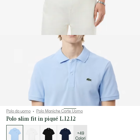
Polo da uomo
Polo Maniche Corte Uomo
Polo slim fit in piqué L.12.12
Elenco
delle
varianti
+49
Colori