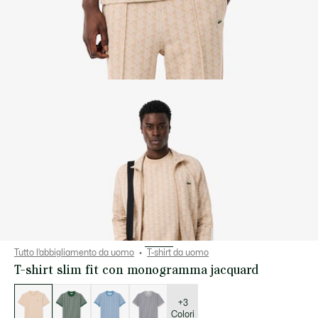
Tutto l’abbigliamento da uomo
T-shirt da uomo
T-shirt slim fit con monogramma jacquard
Elenco
delle
varianti
+3
Colori