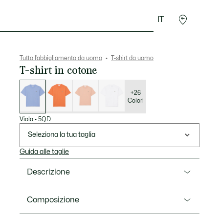
IT
Sport
Presentes do Crocodilo
Seconde Main
Tutto l’abbigliamento da uomo
T-shirt da uomo
T-shirt in cotone
Elenco
delle
varianti
+26
Colori
Viola
•
5QD
Seleziona la tua taglia
Guida alle taglie
Descrizione
Ref. TH7318-00
Composizione
Una nuova versione dell’intramontabile t-shirt