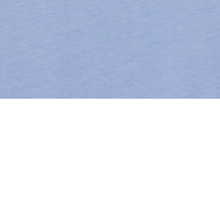
T-shirt in cotone
Completa il tuo look