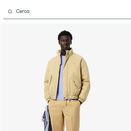
carpe
Accessori
Pelletteria & Piccola Pelletteria