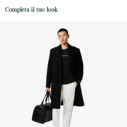
Coccodrillo ricamato cucito sul petto
Lacoste si impegna a tracciare il prodotto durante tutto il
Completa il tuo look
NON ASCIUGARE A SECCO
processo di produzione. Trasparenza della catena del
valore, conoscenza dei fornitori e dell'ecosistema... nessun
FERRO A MEDIA TEMPERATURA MAX 150
filo si intreccia senza la supervisione del Coccodrillo.
GRADI CELSIUS
Scopri di più qui
NON LAVARE A SECCO
ASCIUGARE STESO