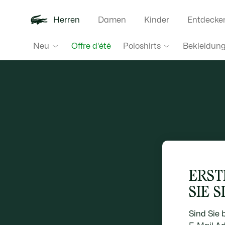
Herren
Damen
Kinder
Entdecke
Neu
Poloshirts
Bekleidun
Offre d'été
ERST
SIE S
Sind Sie 