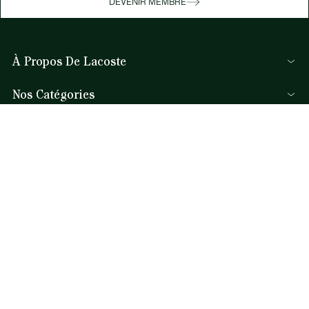
DEVENIR MEMBRE
À Propos De Lacoste
Membres Lacoste
Nos Catégories
Le Groupe Lacoste
Collection Homme
Carrières
Aide et Contacts
Collection Femme
Protection de la marque
FAQ
Collection Enfant
René Lacoste
Par Email et Chat
Les Polos Homme
Accessibilité
Par téléphone
Les Polos Femme
Seconde Main
Les Chaussures
(+33) 02 46 94 80 09
*
Lacoste Sport
Notre équipe Service Client est disponible pour vous du lundi au
Le Survêtement
samedi de 9h à 19h.
Sacs à main femme
*
Coût d'un appel local, en fonction de votre opérateur.
Droit de rétractation