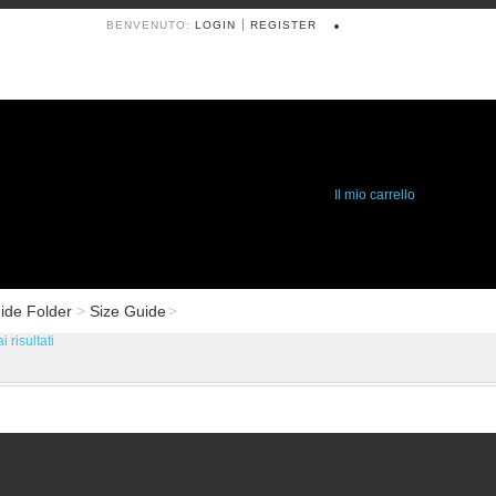
BENVENUTO:
LOGIN
REGISTER
Il mio carrello
WISH LIST
ide Folder
Size Guide
 risultati