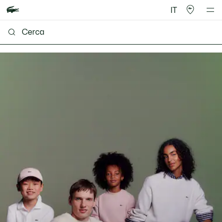
IT
Lacoste