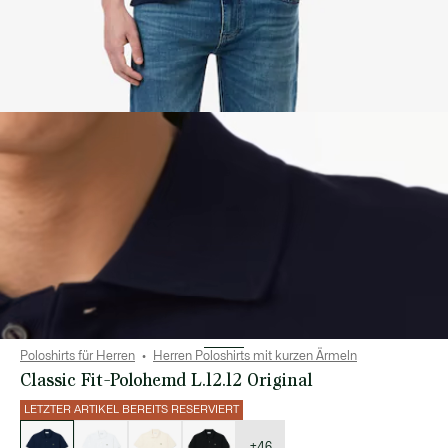
Poloshirts für Herren
Herren Poloshirts mit kurzen Ärmeln
Classic Fit-Polohemd L.12.12 Original
LETZTER ARTIKEL BEREITS RESERVIERT
Liste
der
Varianten
+46