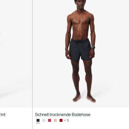
int
Schnell trocknende Badehose
+ 9