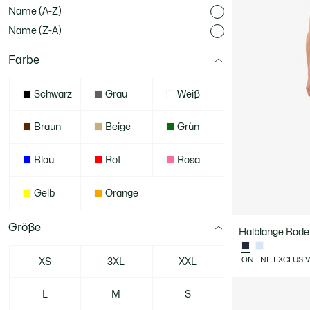
Name (A-Z)
Name (Z-A)
Farbe
Schwarz
Grau
Weiß
Braun
Beige
Grün
Blau
Rot
Rosa
Gelb
Orange
Größe
Halblange Badeh
ONLINE EXCLUSI
XS
3XL
XXL
L
M
S