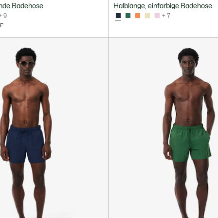
ende Badehose
Halblange, einfarbige Badehose
+ 9
+ 7
VE