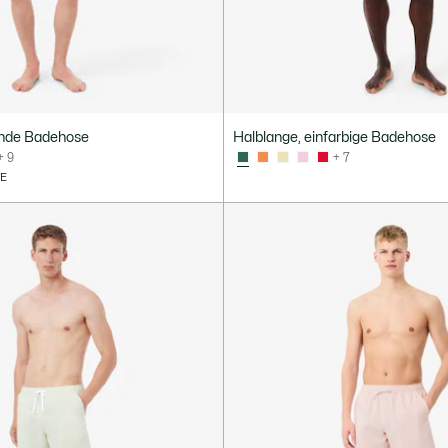
ende Badehose
Halblange, einfarbige Badehose
+ 9
+ 7
VE