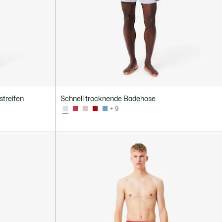
streifen
Schnell trocknende Badehose
+ 9