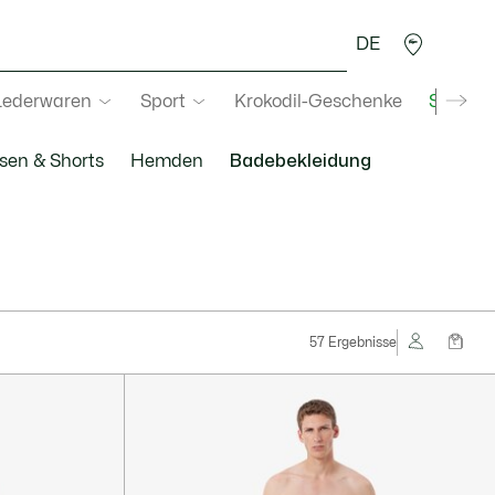
DE
Lederwaren
Sport
Krokodil-Geschenke
Second
sen & Shorts
Hemden
Badebekleidung
57 Ergebnisse