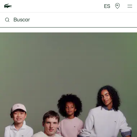
ES
Lacoste