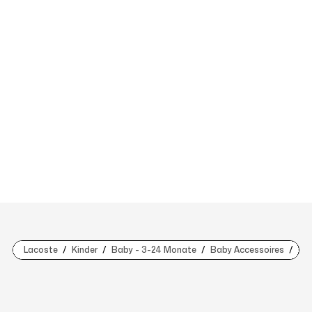
Lacoste
Kinder
Baby - 3-24 Monate
Baby Accessoires
Gif