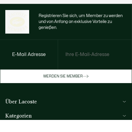
Registrieren Sie sich, um Member zu werden
und von Anfang an exklusive Vorteile zu
genießen.
E-Mail Adresse
Jetzt exklusive Vorteile genießen
Werden Sie Mitglied oder melden Sie sich
WERDEN SIE MEMBER
an, um Prämien bei Ihren Einkäufen zu
erhalten
Über Lacoste
REGISTRIERUNG
Lacoste Members
Kategorien
Die Lacoste Gruppe
Herren-Kollektion
Karriere
Hilfe & Kontakt