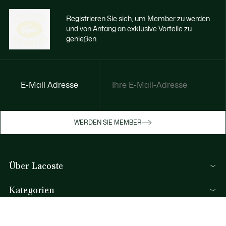
Registrieren Sie sich, um Member zu werden
und von Anfang an exklusive Vorteile zu
genießen.
E-Mail Adresse
Jetzt exklusive Vorteile genießen
Werden Sie Mitglied oder melden Sie sich
WERDEN SIE MEMBER
an, um Prämien bei Ihren Einkäufen zu
erhalten
Über Lacoste
REGISTRIERUNG
Lacoste Members
Kategorien
Die Lacoste Gruppe
Herren-Kollektion
Karriere
Hilfe & Kontakt
Damen-Kollektion
Markenschutz