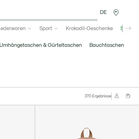
DE
Lederwaren
Sport
Krokodil-Geschenke
Second
Umhängetaschen & Gürteltaschen
Bauchtaschen
370 Ergebnisse