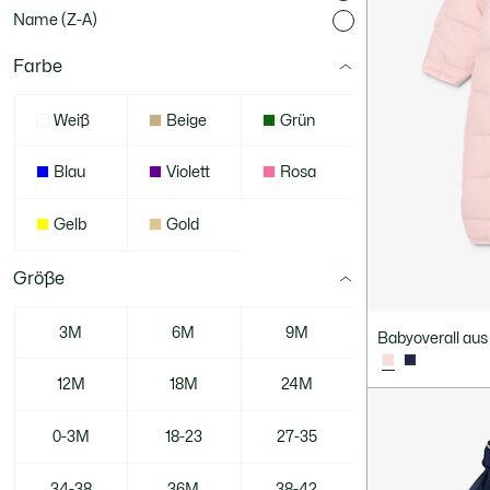
Name (Z-A)
Farbe
Weiß
Beige
Grün
Blau
Violett
Rosa
Gelb
Gold
Größe
3M
6M
9M
Babyoverall aus
12M
18M
24M
0-3M
18-23
27-35
34-38
36M
38-42