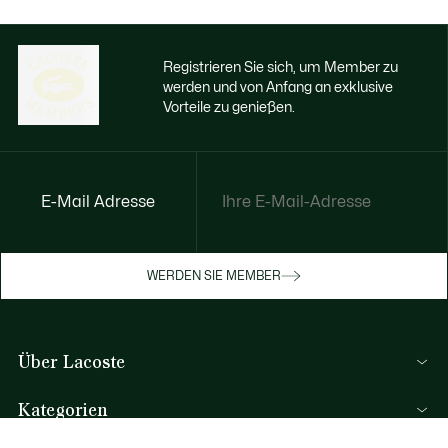
Registrieren Sie sich, um Member zu
werden und von Anfang an exklusive
Vorteile zu genießen.
E-Mail Adresse
Jetzt exklusive Vorteile genießen
Werden Sie Mitglied oder melden Sie sich
WERDEN SIE MEMBER
an, um Prämien bei Ihren Einkäufen zu
erhalten
Über Lacoste
REGISTRIERUNG
Kategorien
Herren-Kollektion