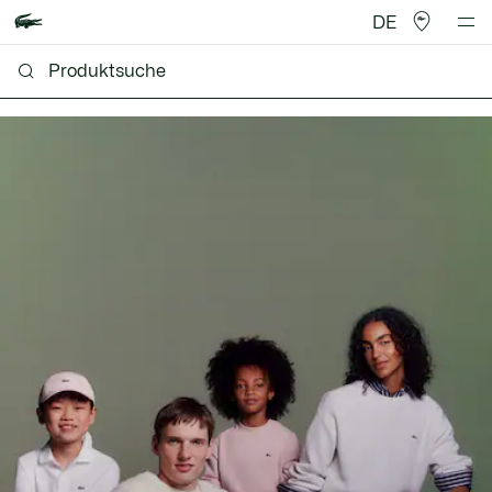
DE
Lacoste